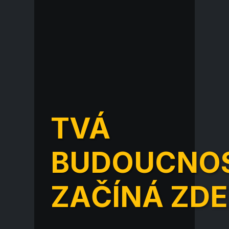
ESPORT
JAKO
ST
NÁSTROJ
E
ROZVOJE