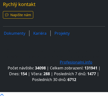
Rychlý kontakt
Napište nám
Dokumenty
Kariéra
Projekty
© 2025-2026 Gymnázium a Sportovní gymnázium se
zaměřením na esporty, s.r.o. Všechna práva vyhrazena.
Stránky vytvořilo studio
Profesionalni.info
Počet návštěv:
34098
| Celkem zobrazení:
131941
|
Dnes:
154
| Včera:
288
| Posledních 7 dnů:
1477
|
Posledních 30 dnů:
6712